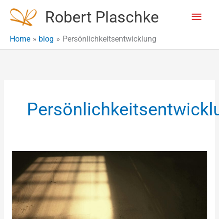
Skip
Main
Robert Plaschke
to
content
Men
Home
blog
Persönlichkeitsentwicklung
Persönlichkeitsentwickl
Ich
arbeite
nicht
allein