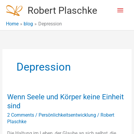
Skip
Main
Robert Plaschke
to
content
Men
Home
blog
Depression
Depression
Wenn Seele und Körper keine Einheit
Wenn
Seele
sind
und
2 Comments
/
Persönlichkeitsentwicklung
/
Robert
Körper
Plaschke
keine
Einheit
Die Haltung im Leben, der Glaube an sich selbst, die